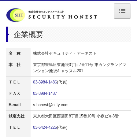
トップページ
企業概要
業務案内
施設警備
名 称
株式会社セキュリティ・アーネスト
本 社
東京都豊島区東池袋3丁目7番11号 東カングランドマ
私服警備
ンション池袋キャッスル201
巡回警備
ＴＥＬ
03-3984-1486
(代表)
身辺警護
ＦＡＸ
03-3984-1487
イベント警備
E-mail
s-honest@nifty.com
城南支社
東京都大田区西蒲田8丁目15番10号 小森ビル3階
駐車場警備
ＴＥＬ
03-6424-4225
(代表)
交通誘導警備