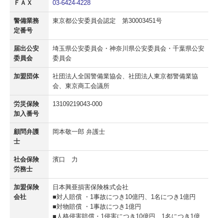
ＦＡＸ
03-6424-4228
街路規制業務
警備業務
東京都公安委員会認定 第30003451号
定番号
企業理念
届出公安
埼玉県公安委員会・神奈川県公安委員会・千葉県公安
教育システム
委員会
委員会
企業概要
加盟団体
社団法人全国警備業協会、社団法人東京都警備業協
会、東京商工会議所
個人情報について
労災保険
13109219043-000
加入番号
お問合せ
顧問弁護
岡本敬一郎 弁護士
標識（認定）
士
社会保険
濱口 力
労務士
加盟保険
日本興亜損害保険株式会社
会社
■対人賠償
・1事故につき10億円、1名につき1億円
■対物賠償
・1事故につき1億円
■人格侵害賠償・1侵害につき10億円、1名につき1億