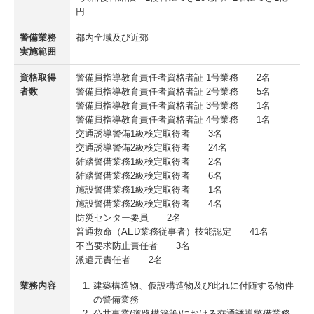
円
警備業務
都内全域及び近郊
実施範囲
資格取得
警備員指導教育責任者資格者証 1号業務 2名
者数
警備員指導教育責任者資格者証 2号業務 5名
警備員指導教育責任者資格者証 3号業務 1名
警備員指導教育責任者資格者証 4号業務 1名
交通誘導警備1級検定取得者 3名
交通誘導警備2級検定取得者 24名
雑踏警備業務1級検定取得者 2名
雑踏警備業務2級検定取得者 6名
施設警備業務1級検定取得者 1名
施設警備業務2級検定取得者 4名
防災センター要員 2名
普通救命（AED業務従事者）技能認定 41名
不当要求防止責任者 3名
派遣元責任者 2名
業務内容
建築構造物、仮設構造物及び此れに付随する物件
の警備業務
公共事業(道路構築等)における交通誘導警備業務